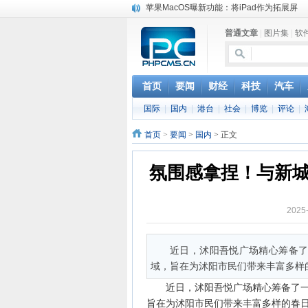
DS四款新能源车型上海车展亚洲首秀
苹果与高通和解 英特尔失去重要移动客户
普通文章
|
图片集
|
软
小米高管：虽然高通与苹果和解，但5G iPh
iOS 13加入黑暗模式 多功能加持6月份见
高通与苹果达成和解，双方达成6年许可协议
巴黎圣母院大火肆虐，人类文明的一场浩劫
首页
要闻
财经
科技
汽车
奔驰维权女车主捅出了一个最大的瓜
国际
|
国内
|
港台
|
社会
|
博览
|
评论
|
苹果MacOS曝新功能：将iPad作为拓展屏
首页
>
要闻
>
国内
> 正文
氛围感拿捏！与新
2025
近日，沭阳吾悦广场精心筹备
域，旨在为沭阳市民们带来丰富多样
近日，沭阳吾悦广场精心筹备了
旨在为沭阳市民们带来丰富多样的春