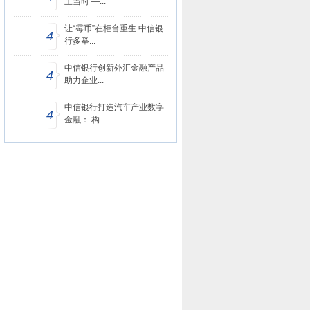
正当时 —...
让“霉币”在柜台重生 中信银
4
行多举...
中信银行创新外汇金融产品
4
助力企业...
中信银行打造汽车产业数字
4
金融： 构...