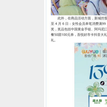
此外，在商品活动方面，新城控
至 4 月 6 日：女性会员单笔消费满9
奖，奖品包括中国黄金手链、阿玛尼口红
餐50团100元券，吾悦好市卡抖音大
礼。