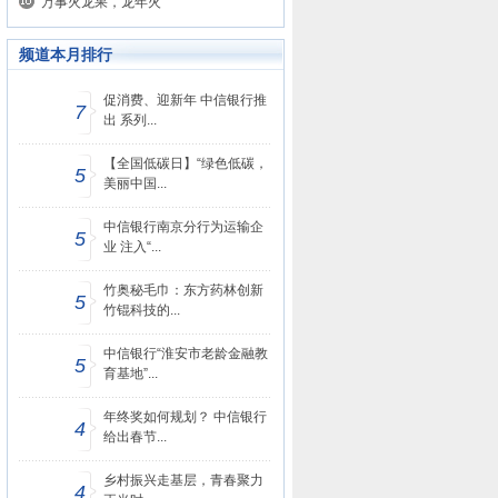
万事火龙果，龙年火
频道本月排行
促消费、迎新年 中信银行推
7
出 系列...
【全国低碳日】“绿色低碳，
5
美丽中国...
中信银行南京分行为运输企
5
业 注入“...
竹奥秘毛巾：东方药林创新
5
竹锟科技的...
中信银行“淮安市老龄金融教
5
育基地”...
年终奖如何规划？ 中信银行
4
给出春节...
乡村振兴走基层，青春聚力
4