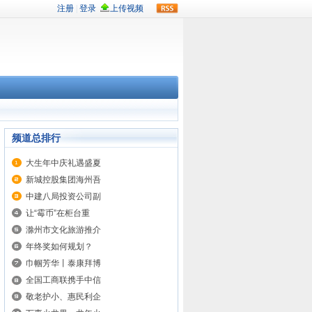
rss
频道总排行
大生年中庆礼遇盛夏
新城控股集团海州吾
中建八局投资公司副
让“霉币”在柜台重
滁州市文化旅游推介
年终奖如何规划？
巾帼芳华丨泰康拜博
全国工商联携手中信
敬老护小、惠民利企