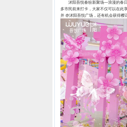
沭阳吾悦春纷新聚场—浪漫的春日
多市民前来打卡，大家不仅可以在此享受
并 @沭阳吾悦广场，还有机会获得樱