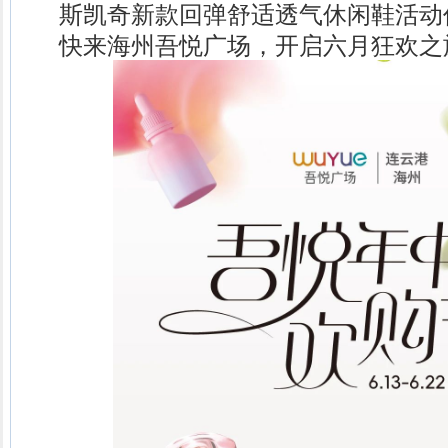
斯凯奇新款回弹舒适透气休闲鞋活动价
快来海州吾悦广场，开启六月狂欢之