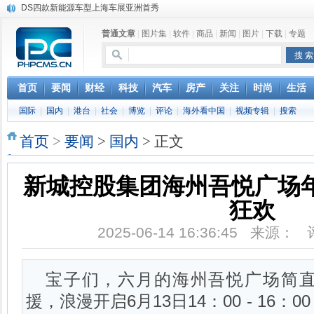
DS四款新能源车型上海车展亚洲首秀
苹果与高通和解 英特尔失去重要移动客户
普通文章
|
图片集
|
软件
|
商品
|
新闻
|
图片
|
下载
|
专题
小米高管：虽然高通与苹果和解，但5G iPhone最快明年下半年发布
iOS 13加入黑暗模式 多功能加持6月份见
高通与苹果达成和解，双方达成6年许可协议
巴黎圣母院大火肆虐，人类文明的一场浩劫
首页
要闻
财经
科技
汽车
房产
关注
时尚
生活
奔驰维权女车主捅出了一个最大的瓜
国际
|
国内
|
港台
|
社会
|
博览
|
评论
|
海外看中国
|
视频专辑
|
搜索
苹果MacOS曝新功能：将iPad作为拓展屏
首页
>
要闻
>
国内
> 正文
新城控股集团海州吾悦广场年
狂欢
2025-06-14 16:36:45 来源：
宝子们，六月的海州吾悦广场简
援，浪漫开启6月13日14：00 - 16