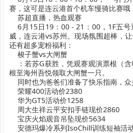
赛，这可是连云港首个机车慢骑比赛哦
苏超直播，热血观赛
6月15日19：00 - 21：00，1
威，连云港vs苏州。现场氛围超棒，
还有超多宠粉福利：
梭子蟹vs大闸蟹
：若苏G获胜，凭观赛观演票根（含电
根至海州吾悦领取大闸蟹一只。
同时也为爸爸们准备了快乐指南，众
荣耀400活动价2380
华为GT5活动价1258
周大生祥云平安扣手链现价2860
宝庆火焰观音吊坠现价5634
安德玛爆冷系列IsoChill训练短袖活动